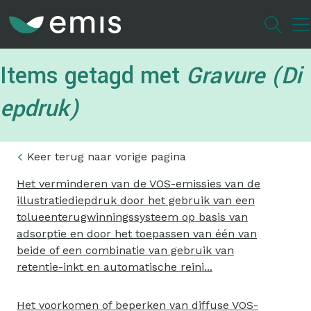
Overslaan
en
naar
de
Items getagd met
Gravure (Di
inhoud
gaan
epdruk)
Keer terug naar vorige pagina
Het verminderen van de VOS-emissies van de
illustratiediepdruk door het gebruik van een
tolueenterugwinningssysteem op basis van
adsorptie en door het toepassen van één van
beide of een combinatie van gebruik van
retentie-inkt en automatische reini...
Het voorkomen of beperken van diffuse VOS-