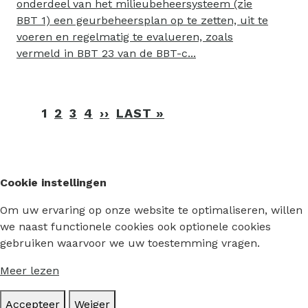
onderdeel van het milieubeheersysteem (zie
BBT 1) een geurbeheersplan op te zetten, uit te
voeren en regelmatig te evalueren, zoals
vermeld in BBT 23 van de BBT-c...
Paginering
1
2
3
4
››
VOLGENDE
LAST »
LAATSTE
PAGINA
PAGINA
Cookie instellingen
Om uw ervaring op onze website te optimaliseren, willen
we naast functionele cookies ook optionele cookies
gebruiken waarvoor we uw toestemming vragen.
Meer lezen
Accepteer
Weiger