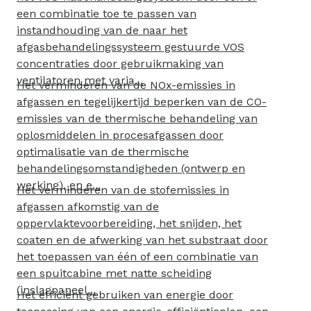
een combinatie toe te passen van
instandhouding van de naar het
afgasbehandelingssysteem gestuurde VOS
concentraties door gebruikmaking van
ventilatoren met varia...
Het verminderen van de NOx-emissies in
afgassen en tegelijkertijd beperken van de CO-
emissies van de thermische behandeling van
oplosmiddelen in procesafgassen door
optimalisatie van de thermische
behandelingsomstandigheden (ontwerp en
werking), en e...
Het verminderen van de stofemissies in
afgassen afkomstig van de
oppervlaktevoorbereiding, het snijden, het
coaten en de afwerking van het substraat door
het toepassen van één of een combinatie van
een spuitcabine met natte scheiding
(inslagpaneel...
Het efficiënt gebruiken van energie door