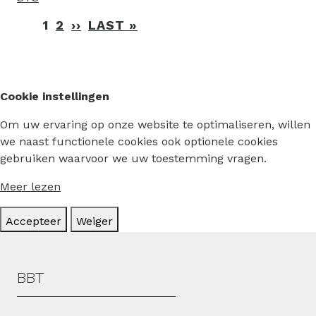
Paginering
1
2
››
VOLGENDE
LAST »
LAATSTE
PAGINA
PAGINA
Cookie instellingen
Om uw ervaring op onze website te optimaliseren, willen
we naast functionele cookies ook optionele cookies
gebruiken waarvoor we uw toestemming vragen.
Meer lezen
Accepteer
Weiger
Hoofdmenu
BBT