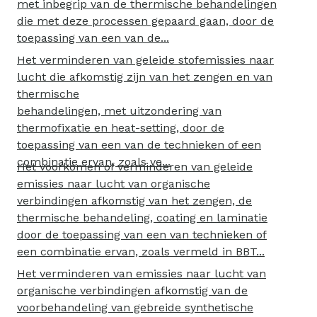
met inbegrip van de thermische behandelingen
die met deze processen gepaard gaan, door de
toepassing van een van de...
Het verminderen van geleide stofemissies naar
lucht die afkomstig zijn van het zengen en van
thermische
behandelingen, met uitzondering van
thermofixatie en heat-setting, door de
toepassing van een van de technieken of een
combinatie ervan, zoals ve...
Het voorkomen of verminderen van geleide
emissies naar lucht van organische
verbindingen afkomstig van het zengen, de
thermische behandeling, coating en laminatie
door de toepassing van een van technieken of
een combinatie ervan, zoals vermeld in BBT...
Het verminderen van emissies naar lucht van
organische verbindingen afkomstig van de
voorbehandeling van gebreide synthetische