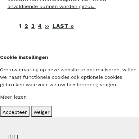
onvoldoende kunnen worden gezui...
Paginering
1
2
3
4
››
VOLGENDE
LAST »
LAATSTE
PAGINA
PAGINA
Cookie instellingen
Om uw ervaring op onze website te optimaliseren, willen
we naast functionele cookies ook optionele cookies
gebruiken waarvoor we uw toestemming vragen.
Meer lezen
Accepteer
Weiger
Hoofdmenu
BBT