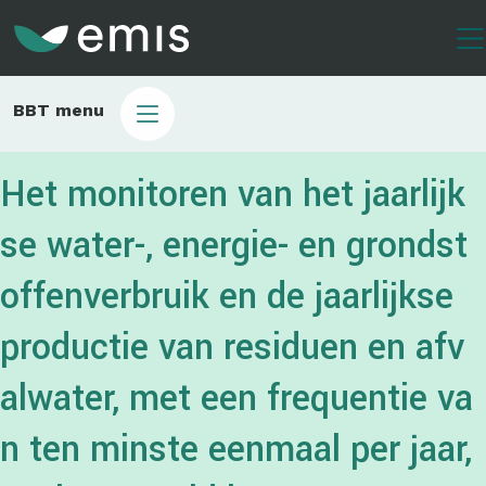
Overslaan
en
naar
de
Main
BBT menu
inhoud
sub
gaan
bbt
Het monitoren van het jaarlijk
se water-, energie- en grondst
offenverbruik en de jaarlijkse
productie van residuen en afv
alwater, met een frequentie va
n ten minste eenmaal per jaar,