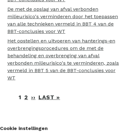
De met de opslag van afval verbonden
milieurisico's verminderen door het toepassen
van alle technieken vermeld in BBT 4 van de
BBT-conclusies voor WT
Het opstellen en uitvoeren van hanterings-en
overbrengingsprocedures om de met de
behandeling en overbrenging van afval
verbonden milieurisico's te verminderen, zoals
vermeld in BBT 5 van de BBT-conclusies voor
WT
Paginering
1
2
››
VOLGENDE
LAST »
LAATSTE
PAGINA
PAGINA
Cookie instellingen