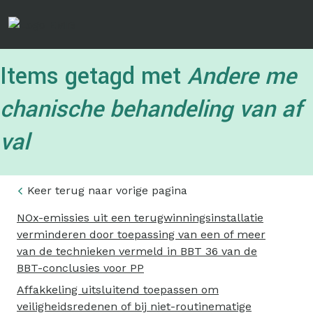
Overslaan
en
naar
de
Items getagd met
Andere me
inhoud
gaan
chanische behandeling van af
val
Keer terug naar vorige pagina
NOx-emissies uit een terugwinningsinstallatie
verminderen door toepassing van een of meer
van de technieken vermeld in BBT 36 van de
BBT-conclusies voor PP
Affakkeling uitsluitend toepassen om
veiligheidsredenen of bij niet-routinematige