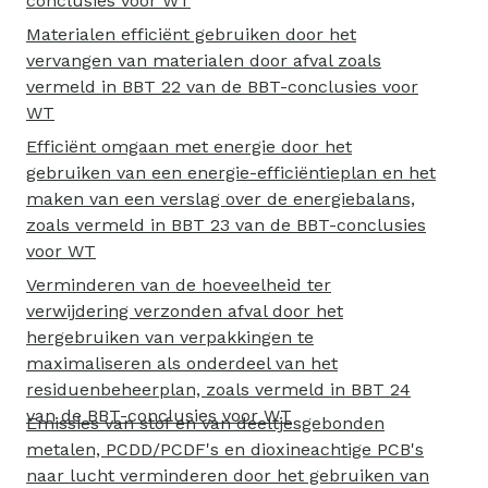
conclusies voor WT
Materialen efficiënt gebruiken door het
vervangen van materialen door afval zoals
vermeld in BBT 22 van de BBT-conclusies voor
WT
Efficiënt omgaan met energie door het
gebruiken van een energie-efficiëntieplan en het
maken van een verslag over de energiebalans,
zoals vermeld in BBT 23 van de BBT-conclusies
voor WT
Verminderen van de hoeveelheid ter
verwijdering verzonden afval door het
hergebruiken van verpakkingen te
maximaliseren als onderdeel van het
residuenbeheerplan, zoals vermeld in BBT 24
van de BBT-conclusies voor WT
Emissies van stof en van deeltjesgebonden
metalen, PCDD/PCDF's en dioxineachtige PCB's
naar lucht verminderen door het gebruiken van