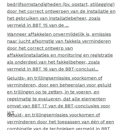
bedrijfsomstandigheden (bv. opstart, stillegging)
door het correct ontwerpen van de installatie en
het gebruiken van installatiebeheer, zoals
vermeld in BBT 15 van de ...
Wanneer affakkelen onvermijdelijk is, emissies
naar lucht afkomstig van fakkels verminderen
door het correct ontwerp van
affakkelinstallaties en monitoring en registratie
als onderdeel van het fakkelbeheer, zoals
vermeld in BBT 16 van de BBT-conclusi...
Geluids- en trillingsemissies voorkomen of
verminderen, door een beheerplan voor geluid
en trillingen op te zetten, in te voeren, en
regelmatig te evalueren, dat alle elementen
omvat van BBT 17 van de BBT-conclusies voor
WT
Geluid- en trillingsemissies voorkomen of
verminderen door het toepassen van één of een
combinatie van de technieken vermeld in BBT