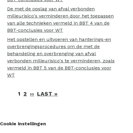
De met de opslag van afval verbonden
milieurisico's verminderen door het toepassen
van alle technieken vermeld in BBT 4 van de
BBT-conclusies voor WT
Het opstellen en uitvoeren van hanterings-en
overbrengingsprocedures om de met de
behandeling en overbrenging van afval
verbonden milieurisico's te verminderen, zoals
vermeld in BBT 5 van de BBT-conclusies voor
WT
Paginering
1
2
››
VOLGENDE
LAST »
LAATSTE
PAGINA
PAGINA
Cookie instellingen