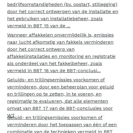
bedrijfsomstandigheden (bv. opstart, stillegging)
door het correct ontwerpen van de installatie en
het gebruiken van installatiebeheer, zoals
vermeld in BBT 15 van de ...
Wanneer affakkelen onvermijdelijk is, emissies
naar lucht afkomstig van fakkels verminderen
door het correct ontwerp van
affakkelinstallaties en monitoring en registratie
als onderdeel van het fakkelbeheer, zoals
vermeld in BBT 16 van de BBT-conclusi...
Geluids- en trillingsemissies voorkomen of
verminderen, door een beheerplan voor geluid
en trillingen op te zetten, in te voeren, en
regelmatig te evalueren, dat alle elementen
omvat van BBT 17 van de BBT-conclusies voor
WT
Geluid- en trillingsemissies voorkomen of
verminderen door het toepassen van één of een
combinatie van de technieken vermeld in BBT