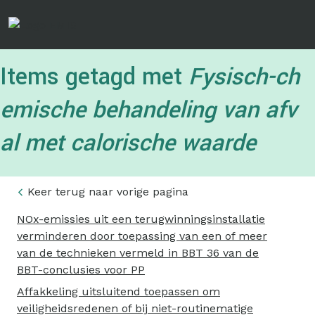
Overslaan
en
naar
de
Items getagd met
Fysisch-ch
inhoud
gaan
emische behandeling van afv
al met calorische waarde
Keer terug naar vorige pagina
NOx-emissies uit een terugwinningsinstallatie
verminderen door toepassing van een of meer
van de technieken vermeld in BBT 36 van de
BBT-conclusies voor PP
Affakkeling uitsluitend toepassen om
veiligheidsredenen of bij niet-routinematige