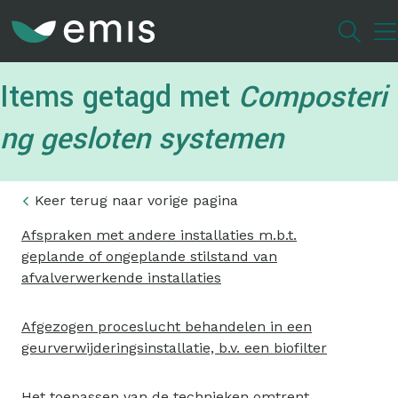
Overslaan
en
naar
de
Items getagd met
Composteri
inhoud
gaan
ng gesloten systemen
Keer terug naar vorige pagina
Afspraken met andere installaties m.b.t.
geplande of ongeplande stilstand van
afvalverwerkende installaties
Afgezogen proceslucht behandelen in een
geurverwijderingsinstallatie, b.v. een biofilter
Het toepassen van de technieken omtrent