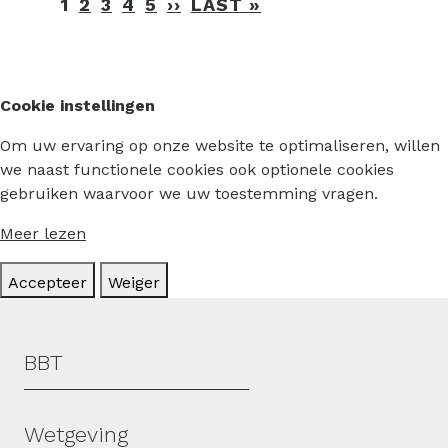
Paginering
1
2
3
4
5
››
VOLGENDE
LAST »
LAATSTE
PAGINA
PAGINA
Cookie instellingen
Om uw ervaring op onze website te optimaliseren, willen
we naast functionele cookies ook optionele cookies
gebruiken waarvoor we uw toestemming vragen.
Meer lezen
Accepteer
Weiger
Hoofdmenu
BBT
Wetgeving