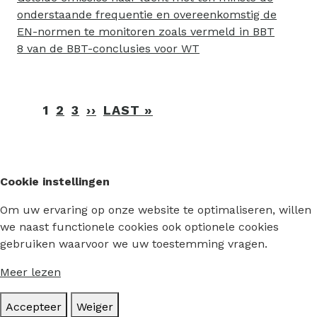
onderstaande frequentie en overeenkomstig de
EN-normen te monitoren zoals vermeld in BBT
8 van de BBT-conclusies voor WT
Paginering
1
2
3
››
VOLGENDE
LAST »
LAATSTE
PAGINA
PAGINA
Cookie instellingen
Om uw ervaring op onze website te optimaliseren, willen
we naast functionele cookies ook optionele cookies
gebruiken waarvoor we uw toestemming vragen.
Meer lezen
Accepteer
Weiger