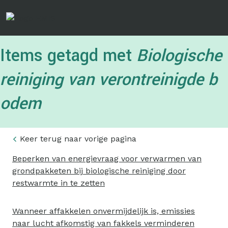
Overslaan
en
naar
de
Items getagd met
Biologische
inhoud
gaan
reiniging van verontreinigde b
odem
Keer terug naar vorige pagina
Beperken van energievraag voor verwarmen van
grondpakketen bij biologische reiniging door
restwarmte in te zetten
Wanneer affakkelen onvermijdelijk is, emissies
naar lucht afkomstig van fakkels verminderen