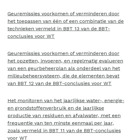
Geuremissies voorkomen of verminderen door
het toepassen van één of een combinatie van de
technieken vermeld in BBT 13 van de BBT-
conclusies voor WT
Geuremissies voorkomen of verminderen door
het opzetten, invoeren, en regelmatig evalueren
van een geurbeheerplan als onderdeel van het
milieubeheersysteem, die de elementen bevat
van BBT 12 van de BBT-conclusies voor WT
Het monitoren van het jaarlijkse water-, energie-
en grondstoffenverbruik en de jaarlijkse
productie van residuen en afvalwater, met een
frequentie van ten minste eenmaal per jaar,
zoals vermeld in BBT 11 van de BBT-conclusies
voor WT