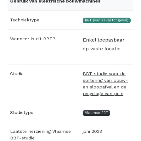
Gebruik van elektrische bouwmachines
Techniektype
BBT (van geval tot geval)
Wanneer is dit BBT?
Enkel toepasbaar
op vaste locatie
Studie
BBT-studie voor de
sortering van bouw-
en sloopafval en de
recyclage van puin
Studietype
Vlaamse BBT
Laatste herziening Vlaamse
juni 2023
BBT-studie