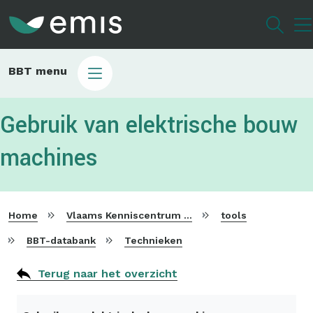
Overslaan
en
naar
de
Main
BBT menu
inhoud
sub
gaan
bbt
Gebruik van elektrische bouw
machines
Home
Vlaams Kenniscentrum voor Beste Beschikbare Technieken
tools
BBT-databank
Technieken
Terug naar het overzicht