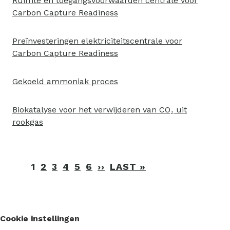
Ruimte en toegangsvoorwaarden centrale voor
Carbon Capture Readiness
Preïnvesteringen elektriciteitscentrale voor
Carbon Capture Readiness
Gekoeld ammoniak proces
Biokatalyse voor het verwijderen van CO₂ uit
rookgas
Paginering
1
2
3
4
5
6
››
VOLGENDE
LAST »
LAATSTE
PAGINA
PAGINA
Cookie instellingen