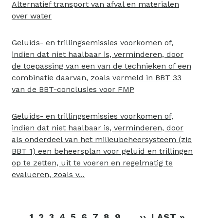
Alternatief transport van afval en materialen
over water
Geluids- en trillingsemissies voorkomen of,
indien dat niet haalbaar is, verminderen, door
de toepassing van een van de technieken of een
combinatie daarvan, zoals vermeld in BBT 33
van de BBT-conclusies voor FMP
Geluids- en trillingsemissies voorkomen of,
indien dat niet haalbaar is, verminderen, door
als onderdeel van het milieubeheersysteem (zie
BBT 1) een beheersplan voor geluid en trillingen
op te zetten, uit te voeren en regelmatig te
evalueren, zoals v...
Paginering
1
2
3
4
5
6
7
8
9
…
››
VOLGENDE
LAST »
LAATS