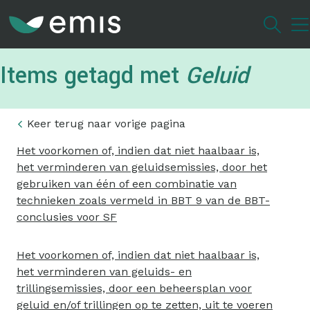
Overslaan
en
naar
de
Items getagd met
Geluid
inhoud
gaan
Keer terug naar vorige pagina
Het voorkomen of, indien dat niet haalbaar is,
het verminderen van geluidsemissies, door het
gebruiken van één of een combinatie van
technieken zoals vermeld in BBT 9 van de BBT-
conclusies voor SF
Het voorkomen of, indien dat niet haalbaar is,
het verminderen van geluids- en
trillingsemissies, door een beheersplan voor
geluid en/of trillingen op te zetten, uit te voeren