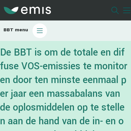
Overslaan
en
naar
de
Main
BBT menu
inhoud
sub
gaan
bbt
De BBT is om de totale en dif
fuse VOS-emissies te monitor
en door ten minste eenmaal p
er jaar een massabalans van
de oplosmiddelen op te stelle
n aan de hand van de in- en o