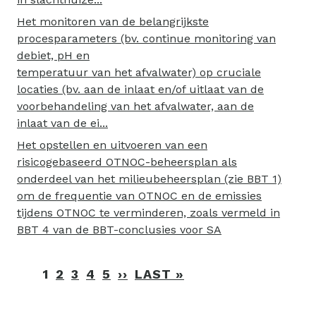
Het monitoren van de belangrijkste
procesparameters (bv. continue monitoring van
debiet, pH en
temperatuur van het afvalwater) op cruciale
locaties (bv. aan de inlaat en/of uitlaat van de
voorbehandeling van het afvalwater, aan de
inlaat van de ei...
Het opstellen en uitvoeren van een
risicogebaseerd OTNOC-beheersplan als
onderdeel van het milieubeheersplan (zie BBT 1)
om de frequentie van OTNOC en de emissies
tijdens OTNOC te verminderen, zoals vermeld in
BBT 4 van de BBT-conclusies voor SA
Paginering
1
2
3
4
5
››
VOLGENDE
LAST »
LAATSTE
PAGINA
PAGINA