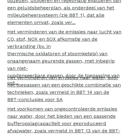
opzetten, uitvoeren en regelmatig evalueren van
een geluidsbeheerplan, als onderdeel van het
milieubeheersysteem (zie BBT 1), dat alle
elementen omvat, zoals ver...
Het verminderen van de emissies naar lucht van
CO, stof, NOX en SOX afkomstig van de
verbranding (bv. in
thermische oxidatoren of stoomketels) van
onaangenaam geurende gassen, met inbegrip
van niet-
condenseerbare gassen, door de toepassing van
Het verminderen van emissies naar water, door
opt...
het toepassen van een geschikte combinatie van
technieken, zoals vermeld in BBT 14 van de
BBT-conclusies voor SA
Het voorkomen van ongecontroleerde emissies
naar water, door het bieden van een passende
bufferopslagcapaciteit voor geproduceerd
afvalwater, zoals vermeld in BBT 13 van de BBT-