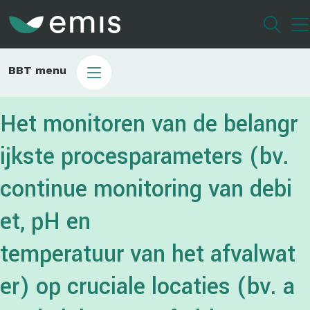
Overslaan
en
naar
de
Main
BBT menu
inhoud
sub
gaan
bbt
Het monitoren van de belangr
ijkste procesparameters (bv.
continue monitoring van debi
et, pH en
temperatuur van het afvalwat
er) op cruciale locaties (bv. a