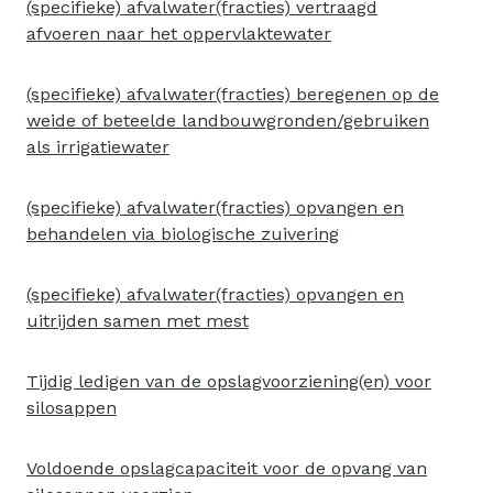
(specifieke) afvalwater(fracties) vertraagd
afvoeren naar het oppervlaktewater
(specifieke) afvalwater(fracties) beregenen op de
weide of beteelde landbouwgronden/gebruiken
als irrigatiewater
(specifieke) afvalwater(fracties) opvangen en
behandelen via biologische zuivering
(specifieke) afvalwater(fracties) opvangen en
uitrijden samen met mest
Tijdig ledigen van de opslagvoorziening(en) voor
silosappen
Voldoende opslagcapaciteit voor de opvang van