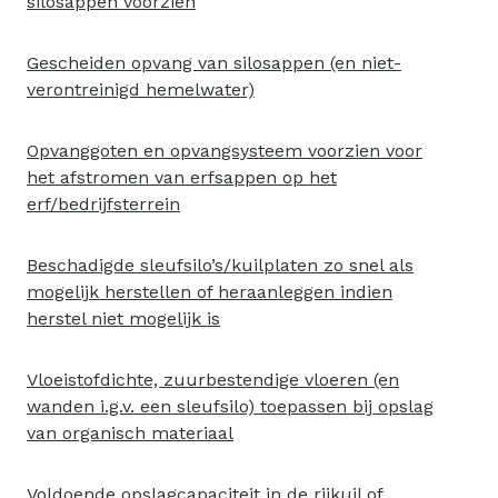
silosappen voorzien
Gescheiden opvang van silosappen (en niet-
verontreinigd hemelwater)
Opvanggoten en opvangsysteem voorzien voor
het afstromen van erfsappen op het
erf/bedrijfsterrein
Beschadigde sleufsilo’s/kuilplaten zo snel als
mogelijk herstellen of heraanleggen indien
herstel niet mogelijk is
Vloeistofdichte, zuurbestendige vloeren (en
wanden i.g.v. een sleufsilo) toepassen bij opslag
van organisch materiaal
Voldoende opslagcapaciteit in de rijkuil of