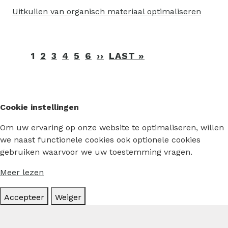
Uitkuilen van organisch materiaal optimaliseren
Paginering
1
2
3
4
5
6
››
VOLGENDE
LAST »
LAATSTE
PAGINA
PAGINA
Cookie instellingen
Om uw ervaring op onze website te optimaliseren, willen
we naast functionele cookies ook optionele cookies
gebruiken waarvoor we uw toestemming vragen.
Meer lezen
Accepteer
Weiger