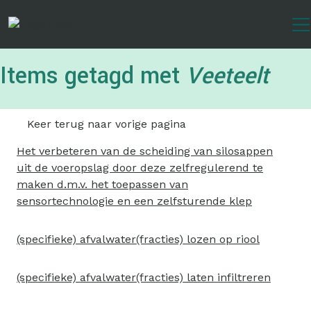
Overslaan
en
naar
de
Items getagd met
Veeteelt
inhoud
gaan
Keer terug naar vorige pagina
Het verbeteren van de scheiding van silosappen
uit de voeropslag door deze zelfregulerend te
maken d.m.v. het toepassen van
sensortechnologie en een zelfsturende klep
(specifieke) afvalwater(fracties) lozen op riool
(specifieke) afvalwater(fracties) laten infiltreren