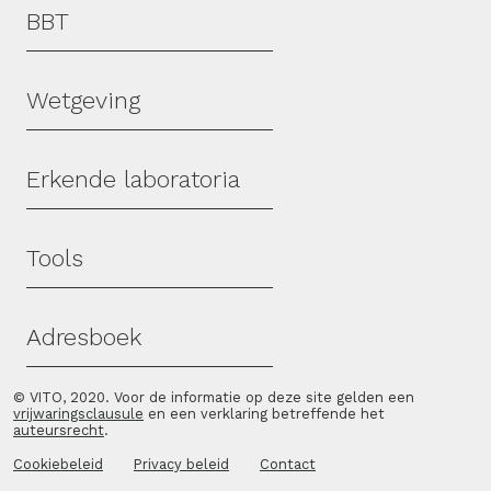
Hoofdmenu
BBT
Wetgeving
Erkende laboratoria
Tools
Adresboek
© VITO, 2020. Voor de informatie op deze site gelden een
vrijwaringsclausule
en een verklaring betreffende het
auteursrecht
.
Cookiebeleid
Privacy beleid
Contact