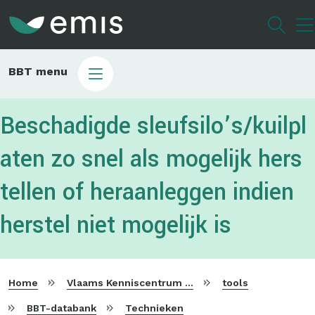
Overslaan
en
naar
de
Main
BBT menu
inhoud
sub
gaan
bbt
Beschadigde sleufsilo’s/kuilpl
aten zo snel als mogelijk hers
tellen of heraanleggen indien
herstel niet mogelijk is
Home
Vlaams Kenniscentrum voor Beste Beschikbare Technieken
tools
BBT-databank
Technieken