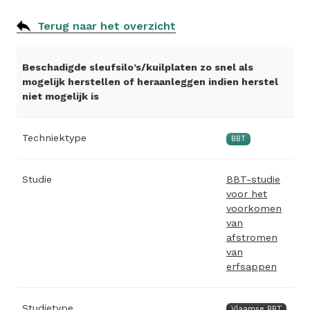
Terug naar het overzicht
Beschadigde sleufsilo’s/kuilplaten zo snel als
mogelijk herstellen of heraanleggen indien herstel
niet mogelijk is
Techniektype
BBT
Studie
BBT-studie
voor het
voorkomen
van
afstromen
van
erfsappen
Studietype
Vlaamse BBT