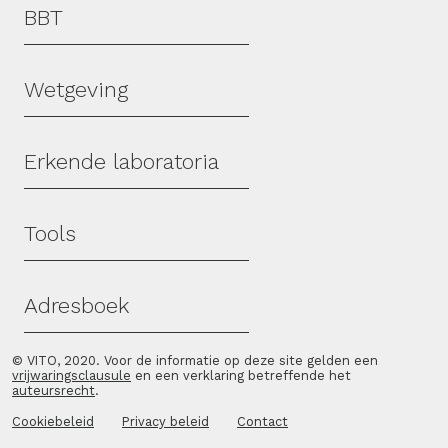
Hoofdmenu
BBT
Wetgeving
Erkende laboratoria
Tools
Adresboek
© VITO, 2020. Voor de informatie op deze site gelden een
vrijwaringsclausule
en een verklaring betreffende het
auteursrecht
.
Cookiebeleid
Privacy beleid
Contact