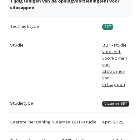
Tijdig ledigen van de opslagvoorziening(en) voor
silosappen
Techniektype
BBT
Studie
BBT-studie
voor het
voorkomen
van
afstromen
van
erfsappen
Studietype
Vlaamse BBT
Laatste herziening Vlaamse BBT-studie
april 2022