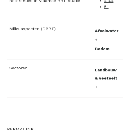
Referenties in Vlaamse BBT-studie
4.3.4
5.1
Milieuaspecten (DBBT)
Afvalwater
Bodem
Sectoren
Landbouw
& veeteelt
PERMALINK