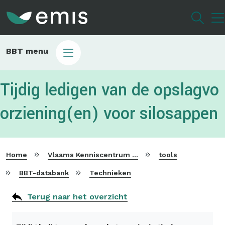
Overslaan
en
naar
de
Main
BBT menu
inhoud
sub
gaan
bbt
Tijdig ledigen van de opslagvo
orziening(en) voor silosappen
Home
Vlaams Kenniscentrum voor Beste Beschikbare Technieken
tools
BBT-databank
Technieken
Terug naar het overzicht