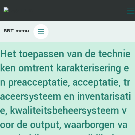
Overslaan
en
naar
de
Main
BBT menu
inhoud
sub
gaan
bbt
Het toepassen van de technie
ken omtrent karakterisering e
n preacceptatie, acceptatie, tr
aceersysteem en inventarisati
e, kwaliteitsbeheersysteem v
oor de output, waarborgen va