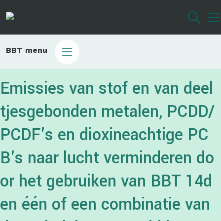
Overslaan
en
naar
de
Main
BBT menu
inhoud
sub
gaan
bbt
Emissies van stof en van deel
tjesgebonden metalen, PCDD/
PCDF's en dioxineachtige PC
B's naar lucht verminderen do
or het gebruiken van BBT 14d
en één of een combinatie van