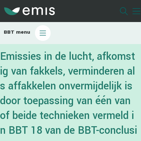
Overslaan
en
naar
de
Main
BBT menu
inhoud
sub
gaan
bbt
Emissies in de lucht, afkomst
ig van fakkels, verminderen al
s affakkelen onvermijdelijk is
door toepassing van één van
of beide technieken vermeld i
n BBT 18 van de BBT-conclusi