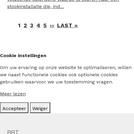
stookinstallatie die, ind...
Paginering
1
2
3
4
5
››
VOLGENDE
LAST »
LAATSTE
PAGINA
PAGINA
Cookie instellingen
Om uw ervaring op onze website te optimaliseren, willen
we naast functionele cookies ook optionele cookies
gebruiken waarvoor we uw toestemming vragen.
Meer lezen
Accepteer
Weiger
Hoofdmenu
BBT