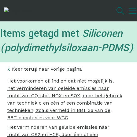
Overslaan
en
naar
de
Items getagd met
Siliconen
inhoud
gaan
(polydimethylsiloxaan-PDMS)
Keer terug naar vorige pagina
Het voorkomen of, indien dat niet mogelijk is,
het verminderen van geleide emissies naar
lucht van CO, stof, NOX en SOX, door het gebruik
van techniek c en één of een combinatie van
technieken, zoals vermeld in BBT 36 van de
BBT-conclusies voor WGC
Het verminderen van geleide emissies naar
lucht van CS2 en H2S, door één of een