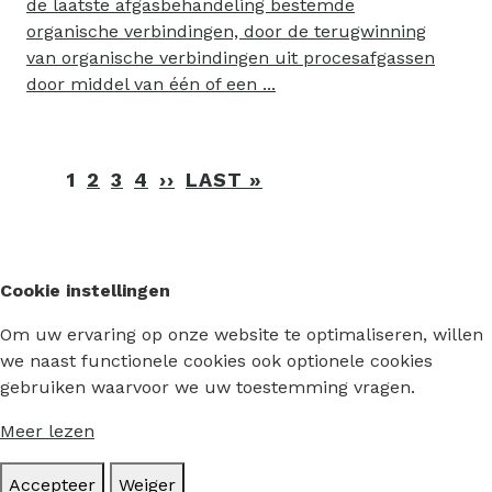
de laatste afgasbehandeling bestemde
organische verbindingen, door de terugwinning
van organische verbindingen uit procesafgassen
door middel van één of een ...
Paginering
1
2
3
4
››
VOLGENDE
LAST »
LAATSTE
PAGINA
PAGINA
Cookie instellingen
Om uw ervaring op onze website te optimaliseren, willen
we naast functionele cookies ook optionele cookies
gebruiken waarvoor we uw toestemming vragen.
Meer lezen
Accepteer
Weiger