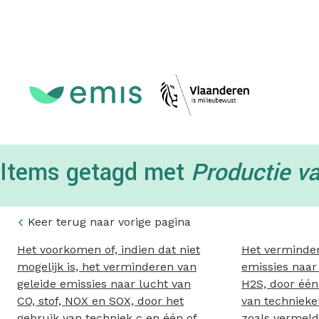
Topmenu
Items getagd met
Productie v
Keer terug naar vorige pagina
Het voorkomen of, indien dat niet
Het verminder
mogelijk is, het verminderen van
emissies naar
geleide emissies naar lucht van
H2S, door één
CO, stof, NOX en SOX, door het
van technieke
gebruik van techniek c en één of
zoals vermeld