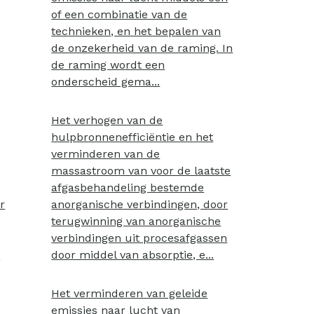
of een combinatie van de
technieken, en het bepalen van
de onzekerheid van de raming. In
de raming wordt een
onderscheid gema...
Het verhogen van de
hulpbronnenefficiëntie en het
verminderen van de
massastroom van voor de laatste
afgasbehandeling bestemde
r
anorganische verbindingen, door
terugwinning van anorganische
verbindingen uit procesafgassen
e
door middel van absorptie, e...
Het verminderen van geleide
emissies naar lucht van