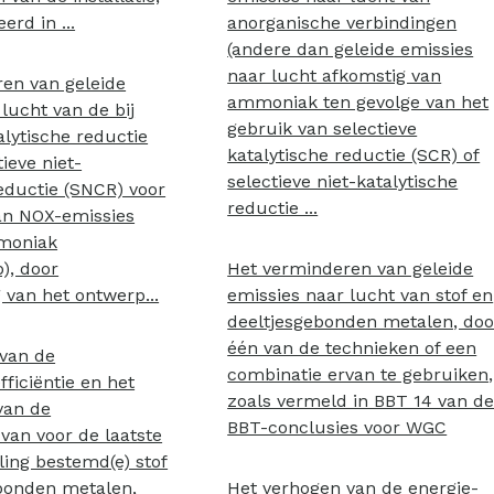
erd in ...
anorganische verbindingen
(andere dan geleide emissies
naar lucht afkomstig van
en van geleide
ammoniak ten gevolge van het
lucht van de bij
gebruik van selectieve
alytische reductie
katalytische reductie (SCR) of
tieve niet-
selectieve niet-katalytische
reductie (SNCR) voor
reductie ...
an NOX-emissies
moniak
), door
Het verminderen van geleide
 van het ontwerp...
emissies naar lucht van stof en
deeltjesgebonden metalen, doo
één van de technieken of een
van de
combinatie ervan te gebruiken,
ficiëntie en het
zoals vermeld in BBT 14 van d
van de
BBT-conclusies voor WGC
an voor de laatste
ing bestemd(e) stof
bonden metalen,
Het verhogen van de energie-