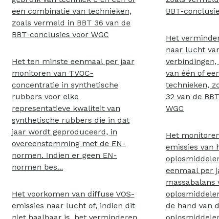
een combinatie van technieken,
BBT-conclusi
zoals vermeld in BBT 36 van de
BBT-conclusies voor WGC
Het verminder
naar lucht va
Het ten minste eenmaal per jaar
verbindingen,
monitoren van TVOC-
van één of ee
concentratie in synthetische
technieken, z
rubbers voor elke
32 van de BBT
representatieve kwaliteit van
WGC
synthetische rubbers die in dat
jaar wordt geproduceerd, in
Het monitoren
overeenstemming met de EN-
emissies van 
normen. Indien er geen EN-
oplosmiddelen
normen bes...
eenmaal per j
massabalans 
Het voorkomen van diffuse VOS-
oplosmiddelen
emissies naar lucht of, indien dit
de hand van d
niet haalbaar is, het verminderen,
oplosmiddelen 