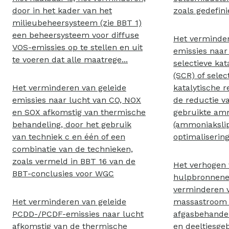
door in het kader van het
zoals gedefinie
milieubeheersysteem (zie BBT 1)
een beheersysteem voor diffuse
Het verminder
VOS-emissies op te stellen en uit
emissies naar 
te voeren dat alle maatrege...
selectieve kat
(SCR) of selec
Het verminderen van geleide
katalytische 
emissies naar lucht van CO, NOX
de reductie v
en SOX afkomstig van thermische
gebruikte am
behandeling, door het gebruik
(ammoniakslip
van techniek c en één of een
optimalisering
combinatie van de technieken,
zoals vermeld in BBT 16 van de
Het verhogen 
BBT-conclusies voor WGC
hulpbronnenef
verminderen 
Het verminderen van geleide
massastroom v
PCDD-/PCDF-emissies naar lucht
afgasbehandel
afkomstig van de thermische
en deeltjesge