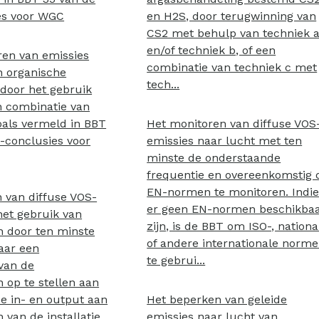
es voor WGC
en H2S, door terugwinning van
CS2 met behulp van techniek 
en/of techniek b, of een
en van emissies
combinatie van techniek c met
n organische
tech...
 door het gebruik
n combinatie van
oals vermeld in BBT
Het monitoren van diffuse VOS
-conclusies voor
emissies naar lucht met ten
minste de onderstaande
frequentie en overeenkomstig 
EN-normen te monitoren. Indi
 van diffuse VOS-
er geen EN-normen beschikba
het gebruik van
zijn, is de BBT om ISO-, nationa
 door ten minste
of andere internationale norm
aar een
te gebrui...
van de
 op te stellen aan
e in- en output aan
Het beperken van geleide
van de installatie,
emissies naar lucht van