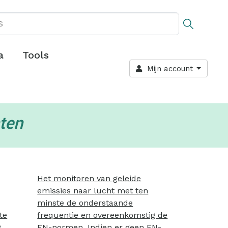
a
Tools
Mijn account
ten
Het monitoren van geleide
emissies naar lucht met ten
minste de onderstaande
te
frequentie en overeenkomstig de
2
EN-normen. Indien er geen EN-