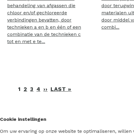
behandeling van afgassen die
door terugwin
chloor en/of gechloreerde
materialen ui
verbindingen bevatten, door
door middel v
technieken a en b en één of een
combi...
combinatie van de technieken c
tot en met e te...
Paginering
1
2
3
4
››
VOLGENDE
LAST »
LAATSTE
PAGINA
PAGINA
Cookie instellingen
Om uw ervaring op onze website te optimaliseren, willen