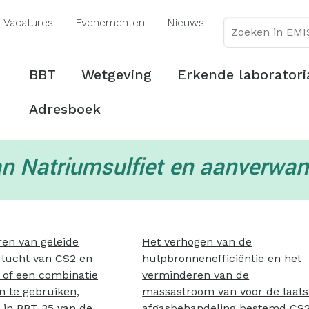
Overslaan
Vacatures
Evenementen
Nieuws
en
naar
de
Hoofdmenu
BBT
Wetgeving
Erkende laboratori
inhoud
gaan
Adresboek
an Natriumsulfiet en aanverwan
en van geleide
Het verhogen van de
 lucht van CS2 en
hulpbronnenefficiëntie en het
 of een combinatie
verminderen van de
n te gebruiken,
massastroom van voor de laats
 in BBT 35 van de
afgasbehandeling bestemd CS