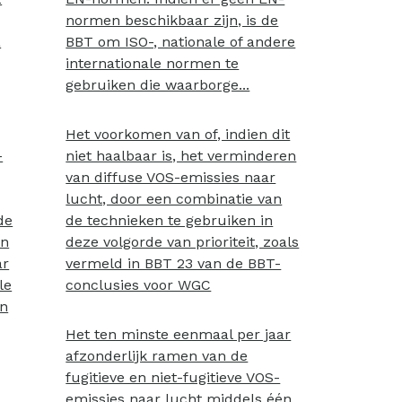
normen beschikbaar zijn, is de
a
BBT om ISO-, nationale of andere
internationale normen te
gebruiken die waarborge...
Het voorkomen van of, indien dit
-
niet haalbaar is, het verminderen
van diffuse VOS-emissies naar
lucht, door een combinatie van
de
de technieken te gebruiken in
en
deze volgorde van prioriteit, zoals
ar
vermeld in BBT 23 van de BBT-
le
conclusies voor WGC
en
Het ten minste eenmaal per jaar
afzonderlijk ramen van de
fugitieve en niet-fugitieve VOS-
emissies naar lucht middels één