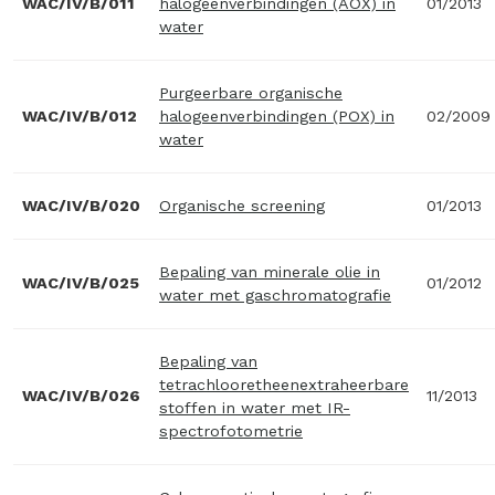
WAC/IV/B/011
halogeenverbindingen (AOX) in
01/2013
water
Purgeerbare organische
WAC/IV/B/012
halogeenverbindingen (POX) in
02/2009
water
WAC/IV/B/020
Organische screening
01/2013
Bepaling van minerale olie in
WAC/IV/B/025
01/2012
water met gaschromatografie
Bepaling van
tetrachlooretheenextraheerbare
WAC/IV/B/026
11/2013
stoffen in water met IR-
spectrofotometrie