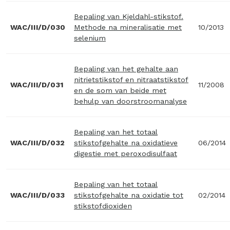
Bepaling van Kjeldahl-stikstof.
WAC/III/D/030
Methode na mineralisatie met
10/2013
selenium
Bepaling van het gehalte aan
nitrietstikstof en nitraatstikstof
WAC/III/D/031
11/2008
en de som van beide met
behulp van doorstroomanalyse
Bepaling van het totaal
WAC/III/D/032
stikstofgehalte na oxidatieve
06/2014
digestie met peroxodisulfaat
Bepaling van het totaal
WAC/III/D/033
stikstofgehalte na oxidatie tot
02/2014
stikstofdioxiden