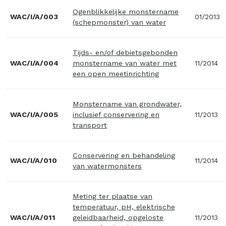
Ogenblikkelijke monstername
WAC/I/A/003
01/2013
(schepmonster) van water
Tijds- en/of debietsgebonden
WAC/I/A/004
monstername van water met
11/2014
een open meetinrichting
Monstername van grondwater,
WAC/I/A/005
inclusief conservering en
11/2013
transport
Conservering en behandeling
WAC/I/A/010
11/2014
van watermonsters
Meting ter plaatse van
temperatuur, pH, elektrische
WAC/I/A/011
geleidbaarheid, opgeloste
11/2013