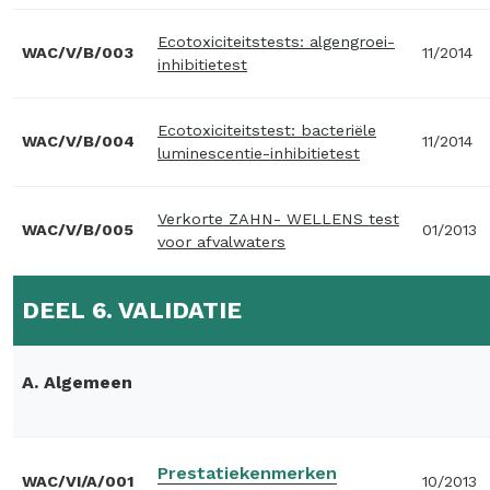
Ecotoxiciteitstests: algengroei-
WAC/V/B/003
11/2014
inhibitietest
Ecotoxiciteitstest: bacteriële
WAC/V/B/004
11/2014
luminescentie-inhibitietest
Verkorte ZAHN- WELLENS test
WAC/V/B/005
01/2013
voor afvalwaters
DEEL 6. VALIDATIE
A. Algemeen
Prestatiekenmerken
WAC/VI/A/001
10/2013