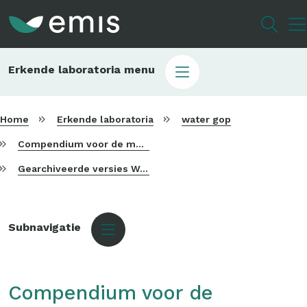
Overslaan
en
naar
de
Main
Erkende laboratoria menu
inhoud
sub
gaan
laboratoria
Home
Erkende laboratoria
water gop
Compendium voor de monsterneming, meting en analyse van water (WAC)
Gearchiveerde versies WAC
Sidebar
menu
Subnavigatie
Compendium voor de