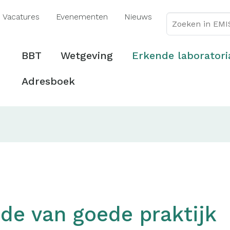
Overslaan
Vacatures
Evenementen
Nieuws
en
naar
de
Hoofdmenu
BBT
Wetgeving
Erkende laboratori
inhoud
gaan
Adresboek
de van goede praktijk