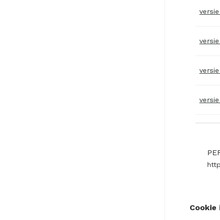
versi
versie
versie
versi
PE
htt
Cookie 