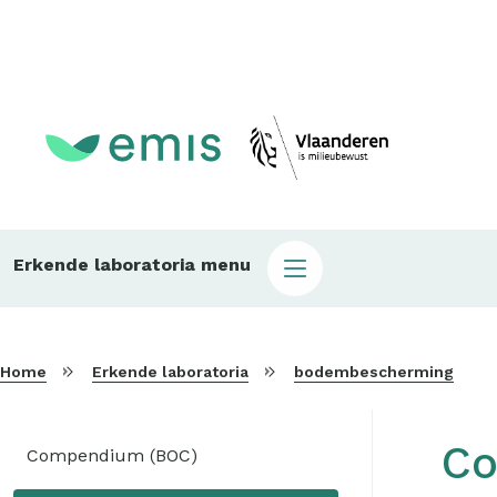
Topmenu
Main
Erkende laboratoria menu
sub
laboratoria
Home
Erkende laboratoria
bodembescherming
Sidebar
Co
Compendium (BOC)
menu