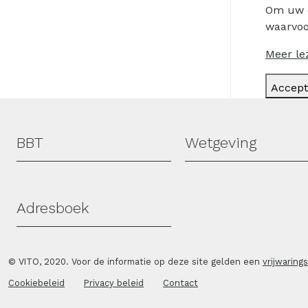
Om uw e
waarvoo
Meer le
Accept
Hoofdmenu
BBT
Wetgeving
Adresboek
© VITO, 2020. Voor de informatie op deze site gelden een
vrijwaring
Cookiebeleid
Privacy beleid
Contact