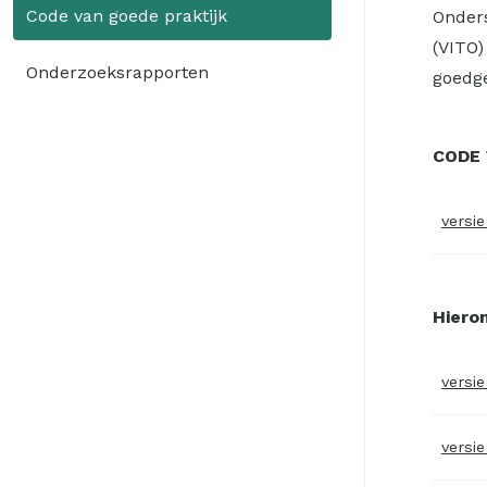
Code van goede praktijk
Onders
(VITO)
Onderzoeksrapporten
goedge
CODE 
versie
Hiero
versie
versi