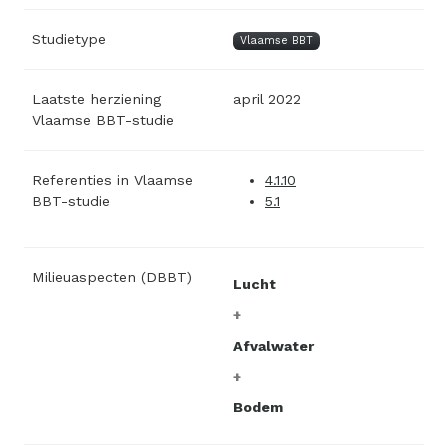
Studietype
Vlaamse BBT
Laatste herziening
april 2022
Vlaamse BBT-studie
Referenties in Vlaamse
4.1.10
BBT-studie
5.1
Milieuaspecten (DBBT)
Lucht
Afvalwater
Bodem