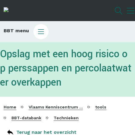
Overslaan
en
naar
de
Main
BBT menu
inhoud
sub
gaan
bbt
Opslag met een hoog risico o
p perssappen en percolaatwat
er overkappen
Home
Vlaams Kenniscentrum voor Beste Beschikbare Technieken
tools
BBT-databank
Technieken
Terug naar het overzicht