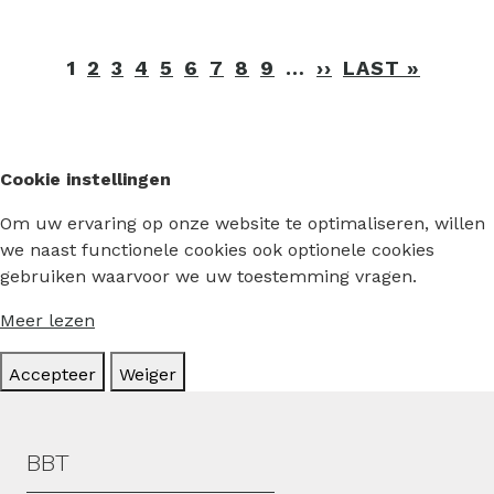
Paginering
1
2
3
4
5
6
7
8
9
…
››
VOLGENDE
LAST »
LAATS
PAGINA
PAGIN
Cookie instellingen
Om uw ervaring op onze website te optimaliseren, willen
we naast functionele cookies ook optionele cookies
gebruiken waarvoor we uw toestemming vragen.
Meer lezen
Accepteer
Weiger
Hoofdmenu
BBT