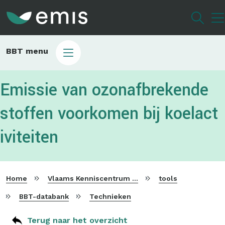
Overslaan
en
naar
de
Main
BBT menu
inhoud
sub
gaan
bbt
Emissie van ozonafbrekende
stoffen voorkomen bij koelact
iviteiten
Home
Vlaams Kenniscentrum voor Beste Beschikbare Technieken
tools
BBT-databank
Technieken
Terug naar het overzicht