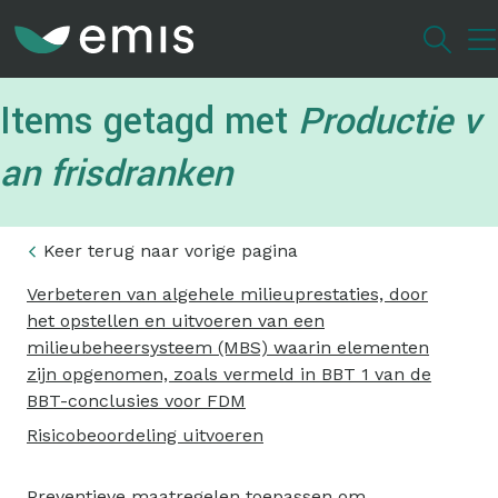
Overslaan
en
naar
de
Items getagd met
Productie v
inhoud
gaan
an frisdranken
Keer terug naar vorige pagina
Verbeteren van algehele milieuprestaties, door
het opstellen en uitvoeren van een
milieubeheersysteem (MBS) waarin elementen
zijn opgenomen, zoals vermeld in BBT 1 van de
BBT-conclusies voor FDM
Risicobeoordeling uitvoeren
Preventieve maatregelen toepassen om