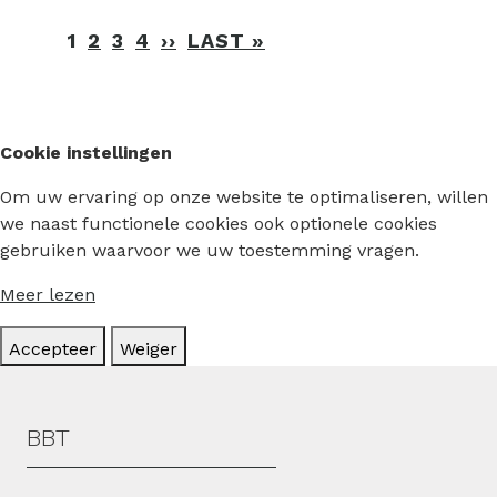
Paginering
1
2
3
4
››
VOLGENDE
LAST »
LAATSTE
PAGINA
PAGINA
Cookie instellingen
Om uw ervaring op onze website te optimaliseren, willen
we naast functionele cookies ook optionele cookies
gebruiken waarvoor we uw toestemming vragen.
Meer lezen
Accepteer
Weiger
Hoofdmenu
BBT