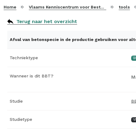
Home
Vlaams Kenniscentrum voor Beste Beschikbare Technieken
tools
Terug naar het overzicht
Afval van betonspecie in de productie gebruiken voor a
Techniektype
B
Wanneer is dit BBT?
M
Studie
BB
Studietype
V