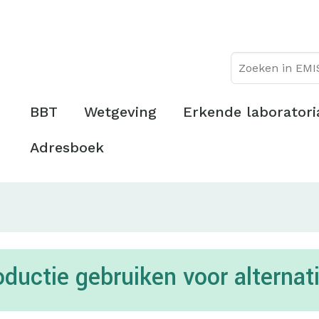
Overslaan
Topmenu
en
naar
de
inhoud
gaan
Hoofdmenu
BBT
Wetgeving
Erkende laboratori
Adresboek
oductie gebruiken voor alterna