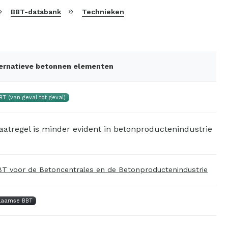
BBT-databank
Technieken
lternatieve betonnen elementen
BT (van geval tot geval)
aatregel is minder evident in betonproductenindustrie
T voor de Betoncentrales en de Betonproductenindustrie
laamse BBT