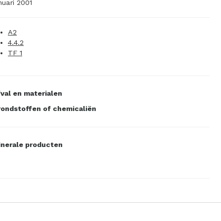
nuari 2001
A2
4.4.2
TF 1
val en materialen
ondstoffen of chemicaliën
nerale producten