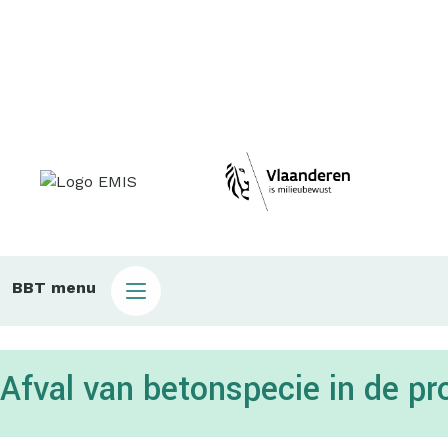
Main
BBT menu
sub
bbt
Afval van betonspecie in de pr