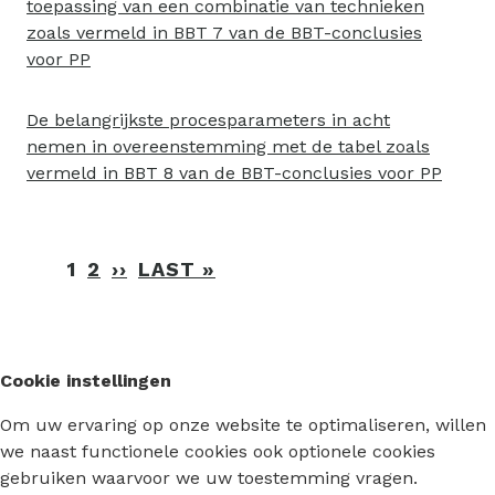
toepassing van een combinatie van technieken
zoals vermeld in BBT 7 van de BBT-conclusies
voor PP
De belangrijkste procesparameters in acht
nemen in overeenstemming met de tabel zoals
vermeld in BBT 8 van de BBT-conclusies voor PP
Paginering
1
2
››
VOLGENDE
LAST »
LAATSTE
PAGINA
PAGINA
Cookie instellingen
Om uw ervaring op onze website te optimaliseren, willen
we naast functionele cookies ook optionele cookies
gebruiken waarvoor we uw toestemming vragen.