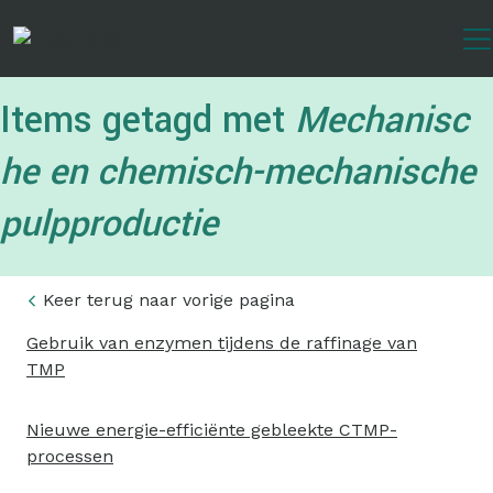
Overslaan
en
naar
de
Items getagd met
Mechanisc
inhoud
gaan
he en chemisch-mechanische
pulpproductie
Keer terug naar vorige pagina
Gebruik van enzymen tijdens de raffinage van
TMP
Nieuwe energie-efficiënte gebleekte CTMP-
processen