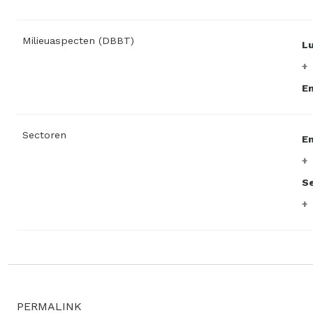
Milieuaspecten (DBBT)
L
En
Sectoren
En
Se
PERMALINK