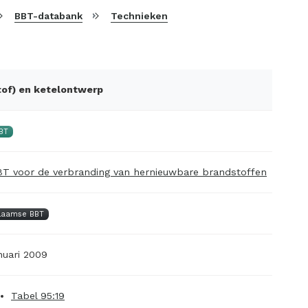
BBT-databank
Technieken
tof) en ketelontwerp
BT
T voor de verbranding van hernieuwbare brandstoffen
laamse BBT
nuari 2009
Tabel 95:19