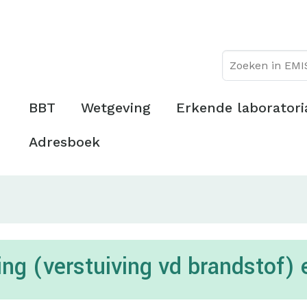
Overslaan
Topmenu
en
naar
de
inhoud
gaan
Hoofdmenu
BBT
Wetgeving
Erkende laboratori
Adresboek
ng (verstuiving vd brandstof) 