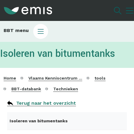
Overslaan
en
naar
de
Main
BBT menu
inhoud
sub
gaan
bbt
Isoleren van bitumentanks
Home
Vlaams Kenniscentrum voor Beste Beschikbare Technieken
tools
BBT-databank
Technieken
Terug naar het overzicht
Isoleren van bitumentanks