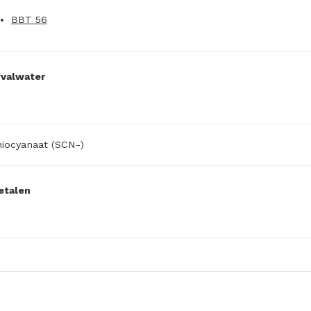
BBT 56
fvalwater
iocyanaat (SCN-)
etalen