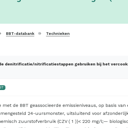
BBT-databank
Technieken
 denitrificatie/nitrificatiestappen gebruiken bij het vercoo
BT
e met de BBT geassocieerde emissieniveaus, op basis van 
amengesteld 24-uursmonster, uitsluitend voor afzonderlij
hemisch zuurstofverbruik (CZV ( 1 ))< 220 mg/l;— biologi