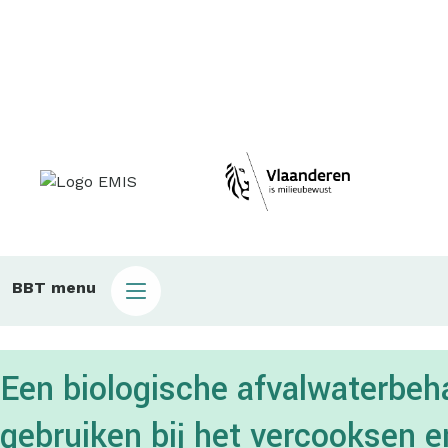
Main
BBT menu
sub
bbt
Een biologische afvalwaterbeha
gebruiken bij het vercooksen 