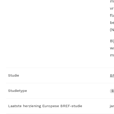
mg
vr
fl
be
(N
Bi
wa
me
Studie
BR
Studietype
E
Laatste herziening Europese BREF-studie
ja