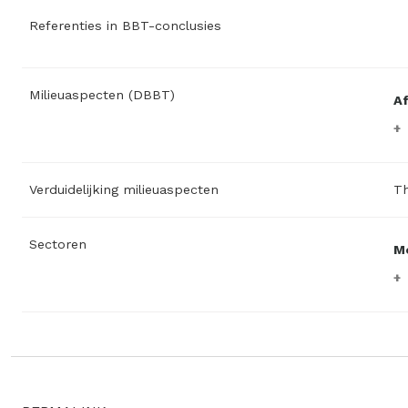
Referenties in BBT-conclusies
Milieuaspecten (DBBT)
A
Verduidelijking milieuaspecten
Th
Sectoren
M