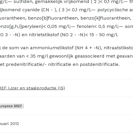
/l;— sulfiden, gemakkelijk vrijkomend ( 2 )< 0,1 mg/l;— 
ijkomend cyanide (CN - ), ( 3 )< 0,1 mg/l;— polycyclische
uorantheen, benzo[b]fluorantheen, benzo[k]fluorantheen, 
nzo[g,h,i]peryleen)< 0,05 mg/l;— fenolen< 0,5 mg/l;— som
O 3 - -N) en nitrietstikstof (NO 2 - -N)< 15 - 50 mg/l.
j de som van ammoniumstikstof (NH 4 + -N), nitraatstikstof
arden van < 35 mg/l gewoonlijk geassocieerd met geavance
t predenitrificatie/- nitrificatie en postdenitrificatie.
EF IJzer en staalproductie (IS)
uropese BREF
nuari 2012