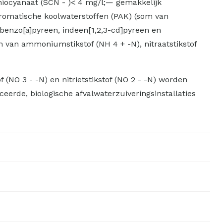
thiocyanaat (SCN - )< 4 mg/l;— gemakkelijk
 aromatische koolwaterstoffen (PAK) (som van
benzo[a]pyreen, indeen[1,2,3-cd]pyreen en
 van ammoniumstikstof (NH 4 + -N), nitraatstikstof
 (NO 3 - -N) en nitrietstikstof (NO 2 - -N) worden
erde, biologische afvalwaterzuiveringsinstallaties