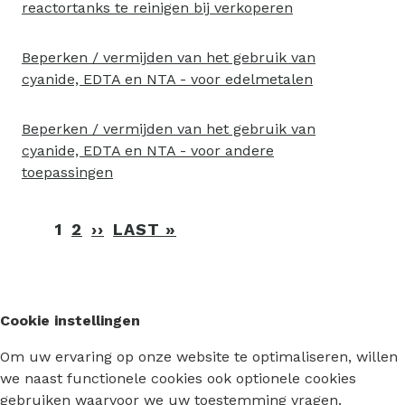
reactortanks te reinigen bij verkoperen
Beperken / vermijden van het gebruik van
cyanide, EDTA en NTA - voor edelmetalen
Beperken / vermijden van het gebruik van
cyanide, EDTA en NTA - voor andere
toepassingen
Paginering
1
2
››
VOLGENDE
LAST »
LAATSTE
PAGINA
PAGINA
Cookie instellingen
Om uw ervaring op onze website te optimaliseren, willen
we naast functionele cookies ook optionele cookies
gebruiken waarvoor we uw toestemming vragen.