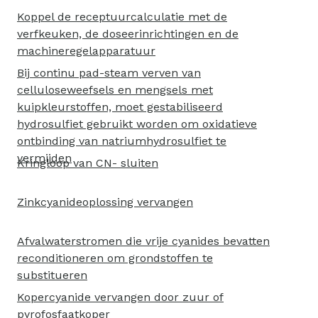
Koppel de receptuurcalculatie met de
verfkeuken, de doseerinrichtingen en de
machineregelapparatuur
Bij continu pad-steam verven van
celluloseweefsels en mengsels met
kuipkleurstoffen, moet gestabiliseerd
hydrosulfiet gebruikt worden om oxidatieve
ontbinding van natriumhydrosulfiet te
vermijden
Kringloop van CN- sluiten
Zinkcyanideoplossing vervangen
Afvalwaterstromen die vrije cyanides bevatten
reconditioneren om grondstoffen te
substitueren
Kopercyanide vervangen door zuur of
pyrofosfaatkoper