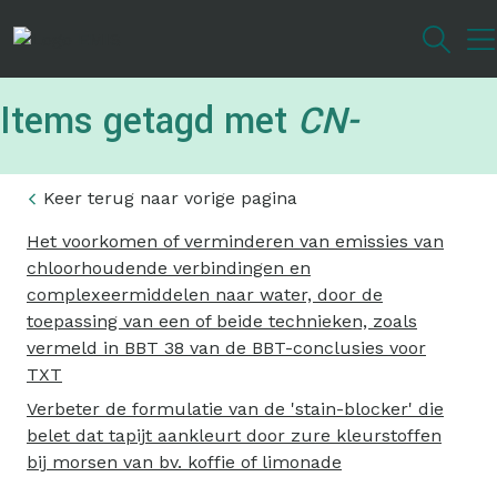
Overslaan
en
naar
de
Items getagd met
CN-
inhoud
gaan
Keer terug naar vorige pagina
Het voorkomen of verminderen van emissies van
chloorhoudende verbindingen en
complexeermiddelen naar water, door de
toepassing van een of beide technieken, zoals
vermeld in BBT 38 van de BBT-conclusies voor
TXT
Verbeter de formulatie van de 'stain-blocker' die
belet dat tapijt aankleurt door zure kleurstoffen
bij morsen van bv. koffie of limonade