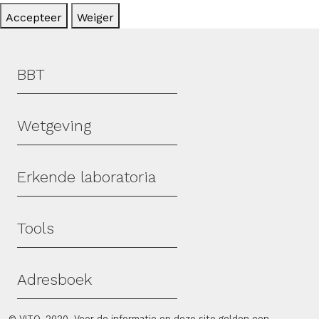
Accepteer
Weiger
Hoofdmenu
BBT
Wetgeving
Erkende laboratoria
Tools
Adresboek
© VITO, 2020. Voor de informatie op deze site gelden een