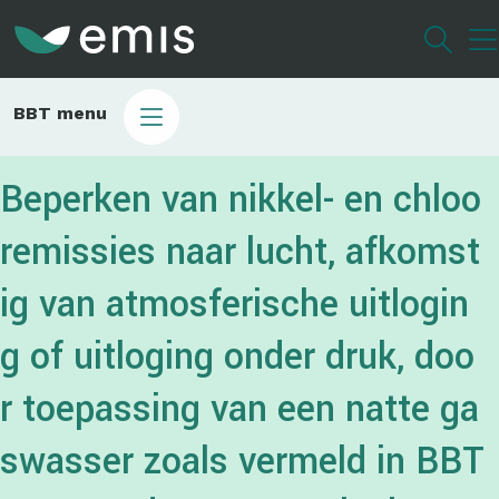
Overslaan
en
naar
de
Main
BBT menu
inhoud
sub
gaan
bbt
Beperken van nikkel- en chloo
remissies naar lucht, afkomst
ig van atmosferische uitlogin
g of uitloging onder druk, doo
r toepassing van een natte ga
swasser zoals vermeld in BBT