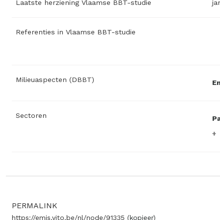
Laatste herziening Vlaamse BBT-studie
ja
Referenties in Vlaamse BBT-studie
Milieuaspecten (DBBT)
En
Sectoren
Pa
PERMALINK
https://emis.vito.be/nl/node/91335
(kopieer)