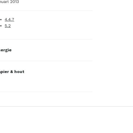
nuari 2013
4.4.7
5.2
ergie
pier & hout