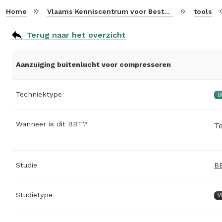
Home
Vlaams Kenniscentrum voor Beste Beschikbare Technieken
tools
Terug naar het overzicht
Aanzuiging buitenlucht voor compressoren
Techniektype
B
Wanneer is dit BBT?
Te
Studie
BB
Studietype
V