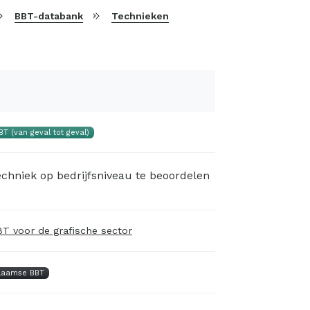
BBT-databank
Technieken
BT (van geval tot geval)
chniek op bedrijfsniveau te beoordelen
T voor de grafische sector
laamse BBT