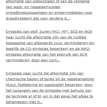
afkomstig van olielozingen of van de reiniging
van wals- en nawalsemulsies,
ontvettingsoplossingen en smeermiddelen voor
draadtrekken) dat voor verdere b...
Emissies van stof, zuren (HCl, HF), SO2 en NOX
naar lucht die afkomstig zijn van de nuttige
toepassing van afgewerkt zuur verminderen (en
tegelijk de CO-emissies beperken) en de NH3-
emissies afkomstig van het gebruik van SCR
verminderen, door een com...
Emissies naar lucht die afkomstig zijn van
chemische baden of tanks bij de nabehandeling
(d.w.z. fosfatering en passivatie) beperken, door
het opvangen van de emissies met behulp van
de techniek a) of b), en in dat geval het afgas te
behandelen met b...