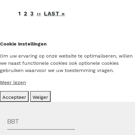
Paginering
1
2
3
››
VOLGENDE
LAST »
LAATSTE
PAGINA
PAGINA
Cookie instellingen
Om uw ervaring op onze website te optimaliseren, willen
we naast functionele cookies ook optionele cookies
gebruiken waarvoor we uw toestemming vragen.
Meer lezen
Accepteer
Weiger
Hoofdmenu
BBT