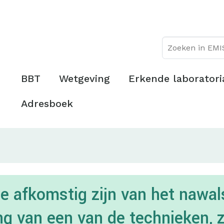
Overslaan
Topmenu
en
naar
de
inhoud
gaan
Hoofdmenu
BBT
Wetgeving
Erkende laboratori
Adresboek
die afkomstig zijn van het naw
ng van een van de technieken, 