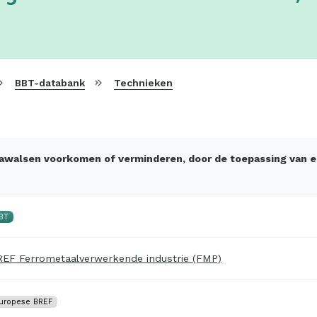
BBT-databank
Technieken
 nawalsen voorkomen of verminderen, door de toepassing van e
BT
EF Ferrometaalverwerkende industrie (FMP)
uropese BREF