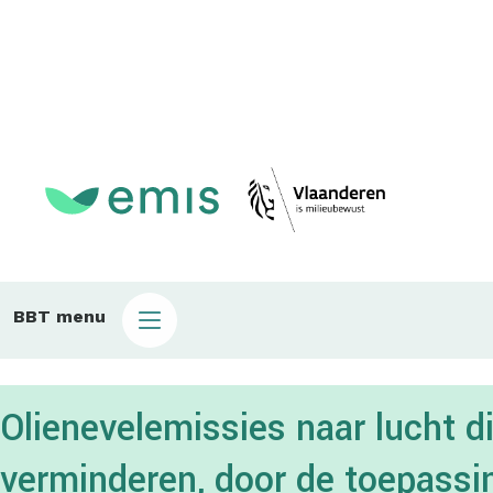
Main
BBT menu
sub
bbt
Olienevelemissies naar lucht 
verminderen, door de toepassi