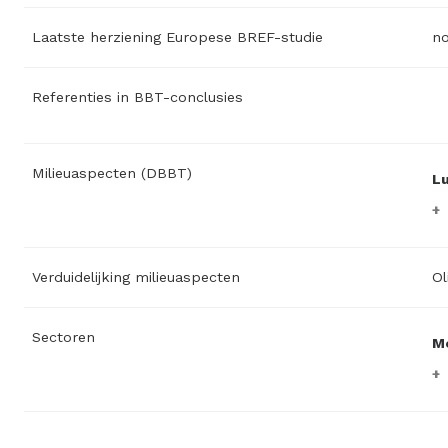
Laatste herziening Europese BREF-studie
n
Referenties in BBT-conclusies
Milieuaspecten (DBBT)
L
Verduidelijking milieuaspecten
Ol
Sectoren
M