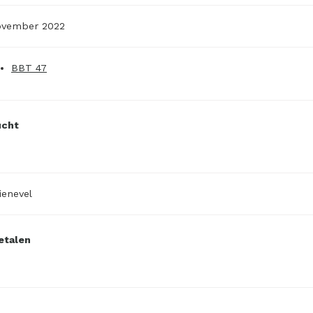
ovember 2022
BBT 47
ucht
ienevel
etalen