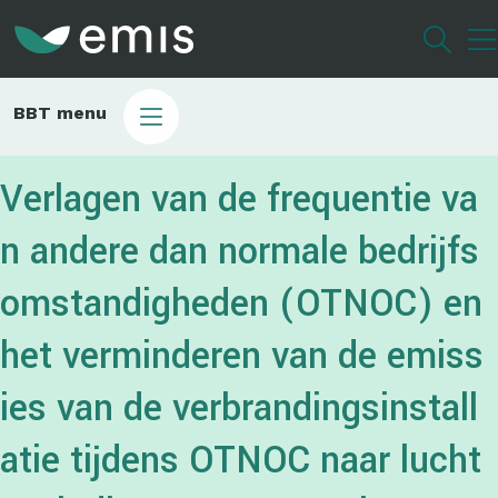
Overslaan
en
naar
de
Main
BBT menu
inhoud
sub
gaan
bbt
Verlagen van de frequentie va
n andere dan normale bedrijfs
omstandigheden (OTNOC) en
het verminderen van de emiss
ies van de verbrandingsinstall
atie tijdens OTNOC naar lucht