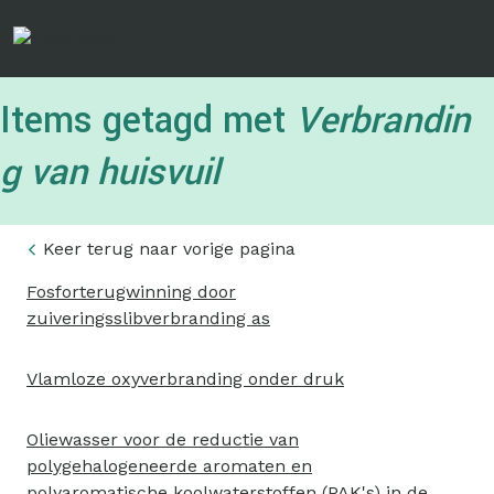
Overslaan
en
naar
de
Items getagd met
Verbrandin
inhoud
gaan
g van huisvuil
Keer terug naar vorige pagina
Fosforterugwinning door
zuiveringsslibverbranding as
Vlamloze oxyverbranding onder druk
Oliewasser voor de reductie van
polygehalogeneerde aromaten en
polyaromatische koolwaterstoffen (PAK's) in de