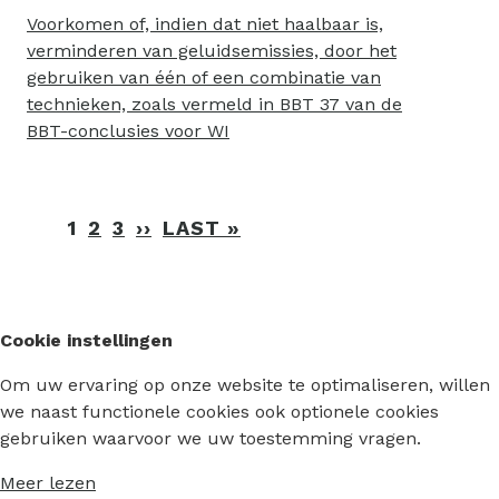
Voorkomen of, indien dat niet haalbaar is,
verminderen van geluidsemissies, door het
gebruiken van één of een combinatie van
technieken, zoals vermeld in BBT 37 van de
BBT-conclusies voor WI
Paginering
1
2
3
››
VOLGENDE
LAST »
LAATSTE
PAGINA
PAGINA
Cookie instellingen
Om uw ervaring op onze website te optimaliseren, willen
we naast functionele cookies ook optionele cookies
gebruiken waarvoor we uw toestemming vragen.
Meer lezen