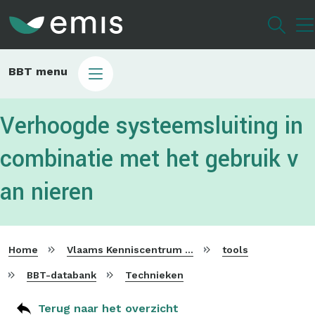
Overslaan
en
naar
de
Main
BBT menu
inhoud
sub
gaan
bbt
Verhoogde systeemsluiting in
combinatie met het gebruik v
an nieren
Home
Vlaams Kenniscentrum voor Beste Beschikbare Technieken
tools
BBT-databank
Technieken
Terug naar het overzicht