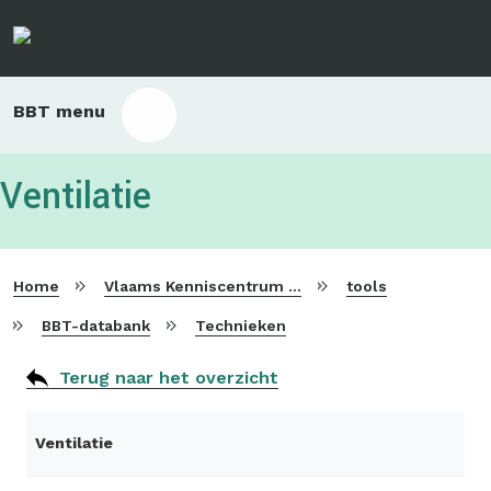
Overslaan
en
naar
de
Main
BBT menu
inhoud
sub
gaan
bbt
Ventilatie
Home
Vlaams Kenniscentrum voor Beste Beschikbare Technieken
tools
BBT-databank
Technieken
Terug naar het overzicht
Ventilatie