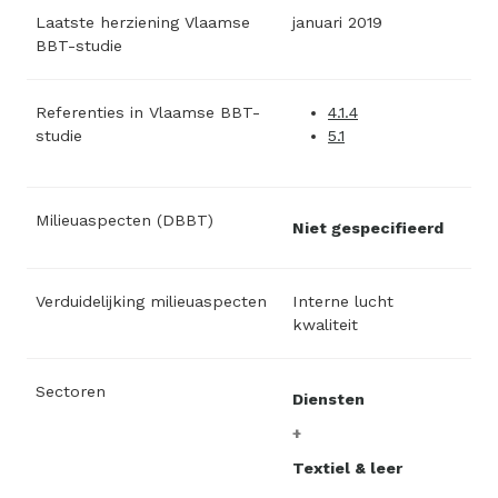
Laatste herziening Vlaamse
januari 2019
BBT-studie
Referenties in Vlaamse BBT-
4.1.4
studie
5.1
Milieuaspecten (DBBT)
Niet gespecifieerd
Verduidelijking milieuaspecten
Interne lucht
kwaliteit
Sectoren
Diensten
Textiel & leer