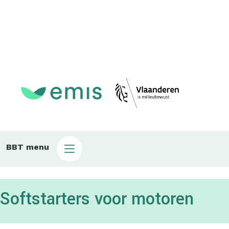
Main
BBT menu
sub
bbt
Softstarters voor motoren