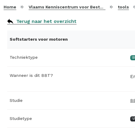
Home
Vlaams Kenniscentrum voor Beste Beschikbare Technieken
tools
Terug naar het overzicht
Softstarters voor motoren
Techniektype
B
Wanneer is dit BBT?
En
Studie
BB
Studietype
V