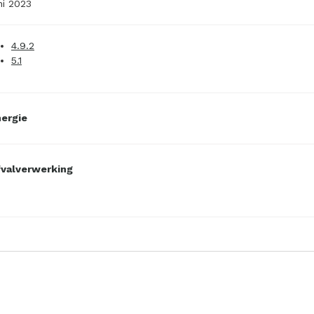
ni 2023
4.9.2
5.1
ergie
valverwerking