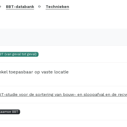
BBT-databank
Technieken
BT (van geval tot geval)
kel toepasbaar op vaste locatie
T-studie voor de sortering van bouw- en sloopafval en de recy
laamse BBT