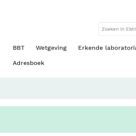
Overslaan
Topmenu
en
naar
de
inhoud
gaan
Hoofdmenu
BBT
Wetgeving
Erkende laboratori
Adresboek