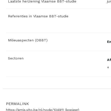
Laatste herziening Vlaamse BBT-studie
ju
Referenties in Vlaamse BBT-studie
Milieuaspecten (DBBT)
En
Sectoren
Af
PERMALINK
https://emis.vito.be/nl/node/104911
(kopieer)