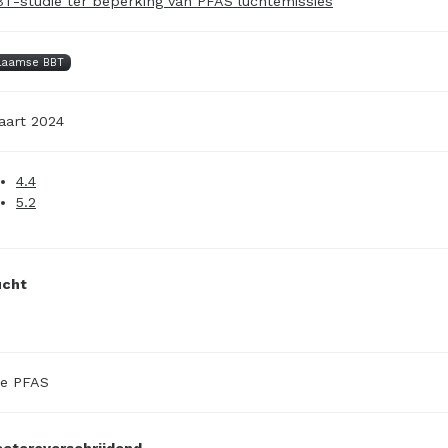
T-studie ter beperking van PFAS luchtemissies
laamse BBT
art 2024
4.4
5.2
ucht
le PFAS