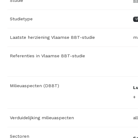
Studie
BB
Studietype
V
Laatste herziening Vlaamse BBT-studie
ma
Referenties in Vlaamse BBT-studie
Milieuaspecten (DBBT)
L
Verduidelijking milieuaspecten
al
Sectoren