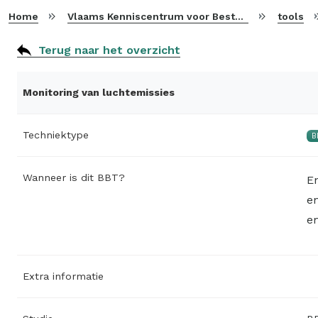
Home
Vlaams Kenniscentrum voor Beste Beschikbare Technieken
tools
Terug naar het overzicht
Monitoring van luchtemissies
Techniektype
B
Wanneer is dit BBT?
En
e
e
Extra informatie