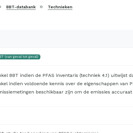
BBT-databank
Technieken
BT (van geval tot geval)
kel BBT indien de PFAS inventaris (techniek 4.1) uitwijst d
nkel indien voldoende kennis over de eigenschappen van 
missiemetingen beschikbaar zijn om de emissies accuraat 