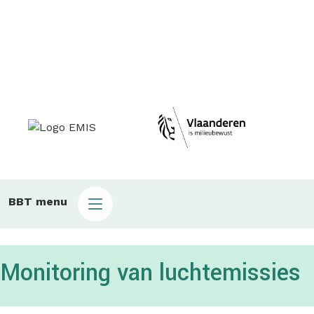
Main
BBT menu
sub
bbt
Monitoring van luchtemissies