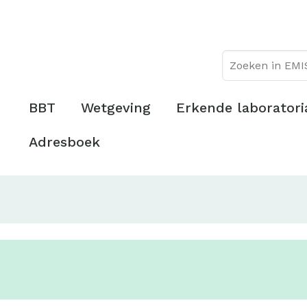
Overslaan
Topmenu
en
naar
de
inhoud
gaan
Hoofdmenu
BBT
Wetgeving
Erkende laboratori
Adresboek