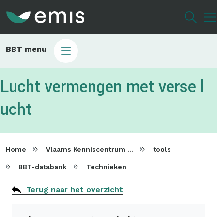
Overslaan
en
naar
de
Main
BBT menu
inhoud
sub
gaan
bbt
Lucht vermengen met verse l
ucht
Home
Vlaams Kenniscentrum voor Beste Beschikbare Technieken
tools
BBT-databank
Technieken
Terug naar het overzicht