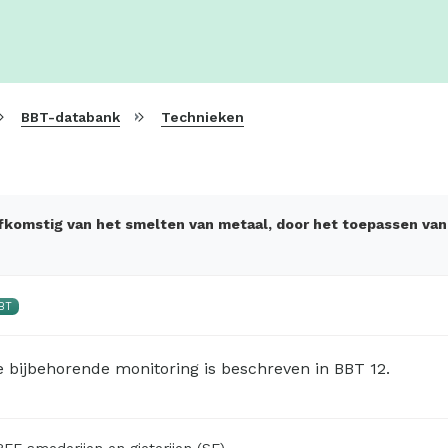
BBT-databank
Technieken
fkomstig van het smelten van metaal, door het toepassen van
BT
 bijbehorende monitoring is beschreven in BBT 12.
EF smederijen en gieterijen (SF)