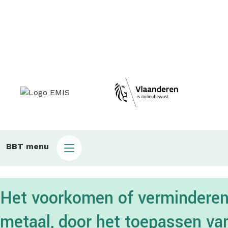
Main
BBT menu
sub
bbt
Het voorkomen of verminderen 
metaal, door het toepassen va