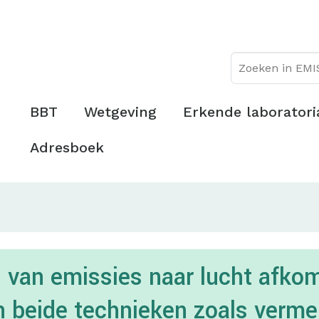
Overslaan
Topmenu
en
naar
de
inhoud
gaan
Hoofdmenu
BBT
Wetgeving
Erkende laboratori
Adresboek
van emissies naar lucht afkom
n beide technieken zoals verme