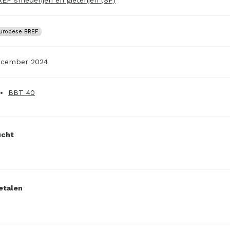
uropese BREF
ecember 2024
BBT 40
ucht
etalen