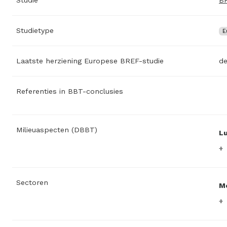
Studietype
E
Laatste herziening Europese BREF-studie
d
Referenties in BBT-conclusies
Milieuaspecten (DBBT)
L
Sectoren
M