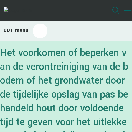
Overslaan
en
naar
de
Main
BBT menu
inhoud
sub
gaan
bbt
Het voorkomen of beperken v
an de verontreiniging van de b
odem of het grondwater door
de tijdelijke opslag van pas be
handeld hout door voldoende
tijd te geven voor het uitlekke