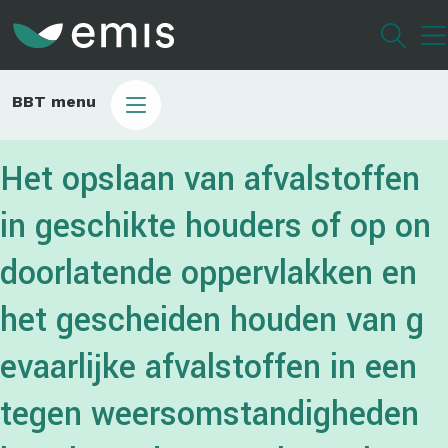
Overslaan
en
naar
de
Main
BBT menu
inhoud
sub
gaan
bbt
Het opslaan van afvalstoffen
in geschikte houders of op on
doorlatende oppervlakken en
het gescheiden houden van g
evaarlijke afvalstoffen in een
tegen weersomstandigheden