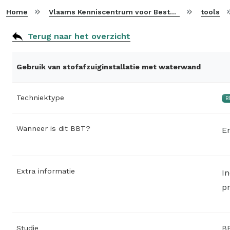
Home
Vlaams Kenniscentrum voor Beste Beschikbare Technieken
tools
Terug naar het overzicht
Gebruik van stofafzuiginstallatie met waterwand
Techniektype
B
Wanneer is dit BBT?
Er
Extra informatie
In
pr
Studie
BB