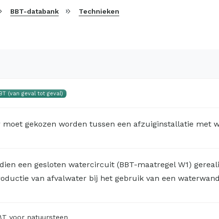
BBT-databank
Technieken
BT (van geval tot geval)
 moet gekozen worden tussen een afzuiginstallatie met wa
dien een gesloten watercircuit (BBT-maatregel W1) gereali
oductie van afvalwater bij het gebruik van een waterwand
T voor natuursteen