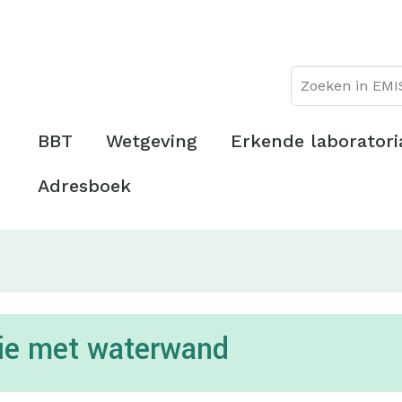
Overslaan
Topmenu
en
naar
de
inhoud
gaan
Hoofdmenu
BBT
Wetgeving
Erkende laboratori
Adresboek
atie met waterwand