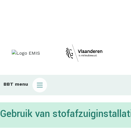
Main
BBT menu
sub
bbt
Gebruik van stofafzuiginstall