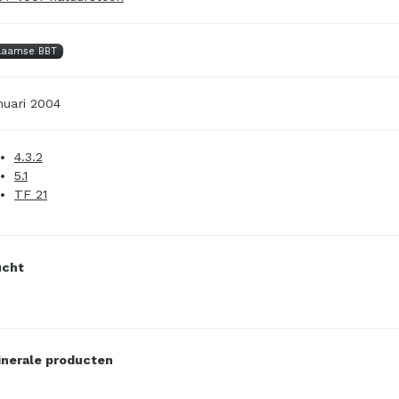
laamse BBT
nuari 2004
4.3.2
5.1
TF 21
ucht
nerale producten